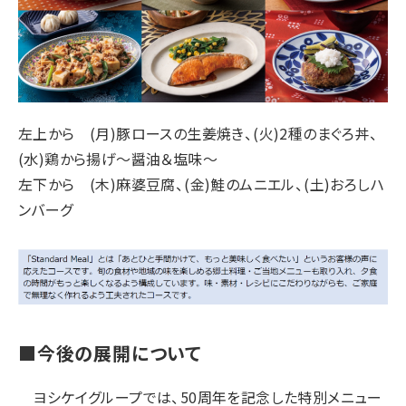
左上から (月)豚ロースの生姜焼き、(火)2種のまぐろ丼、
(水)鶏から揚げ～醤油＆塩味～
左下から (木)麻婆豆腐、(金)鮭のムニエル、(土)おろしハ
ンバーグ
■今後の展開について
ヨシケイグループでは、50周年を記念した特別メニュー