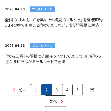
2026.04.30
プレスリリース
全国の“おいしい”を集めた「初夏のマルシェ」を開催節約
志向の中でも高まる“家で楽しむプチ贅沢”需要に対応
2026.04.16
プレスリリース
「大阪王将」の羽根つき餃子をくずして楽しむ、新感覚の
担々まぜそばがミールキットで登場
前へ
1
2
3
4
5
25
...
...
次へ